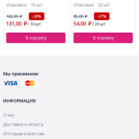
Упаковка:
10 шт
Упаковка:
20 шт
Золото, Размер:
1мм, (УТ0001818)
35х22х1мм, Отверстие
182,00
85,00
-28%
-37%
₽
₽
2мм, (УТ000006348)
131,00
54,00
₽
/ 10 шт
₽
/ 20 шт
В корзину
В корзину
Мы принимаем:
ИНФОРМАЦИЯ
О нас
Доставка и оплата
Оптовым клиентам