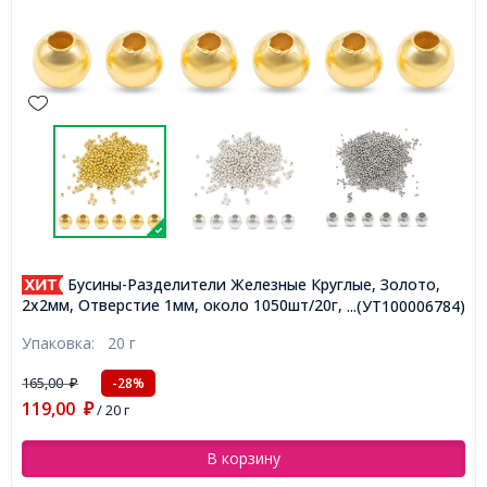
Бусины-Разделители Железные Круглые, Золото,
2х2мм, Отверстие 1мм, около 1050шт/20г, (УТ100006784)
...(УТ100006784)
Упаковка:
20 г
165,00
-28%
₽
119,00
₽
/ 20 г
В корзину