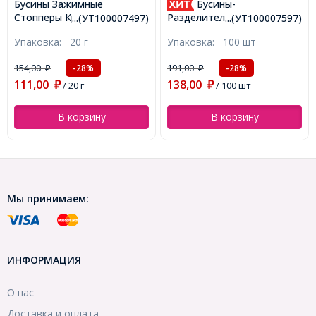
Бусины Зажимные
Бусины-
Стопперы Кримпы
Разделители, Бижутерный
...(УТ100007497)
...(УТ100007597)
Железные Круглые, Бронза,
Сплав, Снежинка, Бронза,
Упаковка:
20 г
Упаковка:
100 шт
2х2мм, Отверстие 1мм,
6.5мм, Отверстие 2мм,
около 1050шт/20г,
(УТ100007597)
154,00
191,00
-28%
-28%
₽
₽
(УТ100007497)
111,00
138,00
₽
/ 20 г
₽
/ 100 шт
В корзину
В корзину
Мы принимаем:
ИНФОРМАЦИЯ
О нас
Доставка и оплата