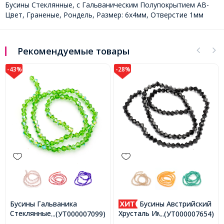
Бусины Стеклянные, с Гальваническим Полупокрытием АВ-
Цвет, Граненые, Рондель, Размер: 6х4мм, Отверстие 1мм
Рекомендуемые товары
-28%
-28%
Бусины Австрийский
Бисер Китайский 12/0,
Неоновый Окрашенный
Хрусталь Имитация,
...(УТ000007654)
...(УТ0003814 )
Внутри (LIC), Цвет: Серый
Стеклянные, Граненые