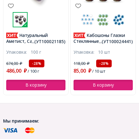
Натуральный
Кабошоны Глазки
Аметист, Самородок, 14-
Стеклянные, Круглые,
...(УТ100021185)
...(УТ100024441)
30x10-25x5-20мм, без
Коричневые, 10x3.5мм,
Упаковка:
100 г
Упаковка:
10 шт
Отверстия, около 7-
(УТ100024441)
13шт/100г, (УТ100021185)
674,00
118,00
-28%
-28%
₽
₽
486,00
85,00
₽
/ 100 г
₽
/ 10 шт
В корзину
В корзину
Мы принимаем: