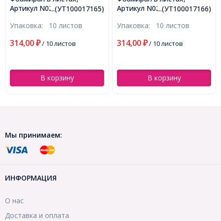
Артикул N024, Цвет:
Артикул N027, Цвет:
...(УТ100017165)
...(УТ100017166)
Мятный, Толщина: 1мм,
Желтый, Толщина: 1мм,
Упаковка:
10 листов
Упаковка:
10 листов
Размер: 50х50см,
Размер: 50х50см,
(УТ100017165)
(УТ100017166)
314,00
314,00
₽
/ 10 листов
₽
/ 10 листов
В корзину
В корзину
Мы принимаем:
ИНФОРМАЦИЯ
О нас
Доставка и оплата