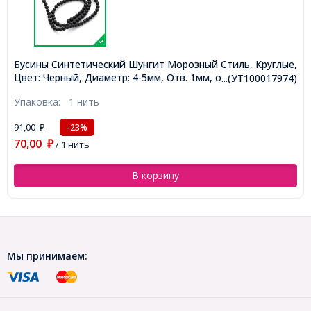
Бусины Синтетический Шунгит Морозный Стиль, Круглые,
Цвет: Черный, Диаметр: 4-5мм, Отв. 1мм, около
...(УТ100017974)
90шт/38см/нить, (УТ100017974)
Упаковка:
1 нить
91,00
-23%
₽
70,00
₽
/ 1 нить
В корзину
Мы принимаем: