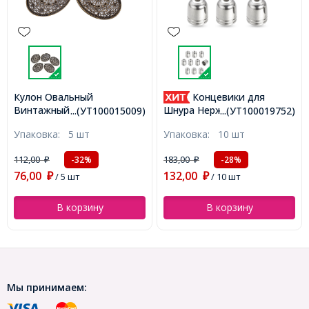
Кулон Овальный
Концевики для
Винтажный Филигранный,
Шнура Нержавеющая
...(УТ100015009)
...(УТ100019752)
Железо, Цвет: Бронза,
Сталь, 7х6мм, Отверстие
Упаковка:
5 шт
Упаковка:
10 шт
Размер: 63x47x1мм,
0.5мм, (УТ100019752)
Отверстие 3мм,
112,00
183,00
-32%
-28%
₽
₽
(УТ100015009)
76,00
132,00
₽
/ 5 шт
₽
/ 10 шт
В корзину
В корзину
Мы принимаем: