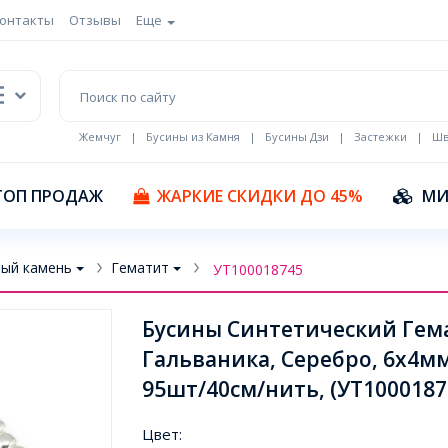
онтакты
Отзывы
Еще
Жемчуг
|
Бусины из Камня
|
Бусины Дзи
|
Застежки
|
Шв
Кулоны Эмаль
ТОП ПРОДАЖ
ЖАРКИЕ СКИДКИ ДО 45%
МИ
ый камень
Гематит
УТ100018745
Бусины Синтетический Гем
Гальваника, Серебро, 6х4мм
95шт/40см/нить, (УТ1000187
Цвет: