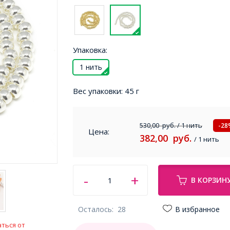
Упаковка:
1 нить
Вес упаковки:
45 г
530,00
руб.
/ 1 нить
-28
Цена:
382,00
руб.
/ 1 нить
В КОРЗИН
Осталось:
28
В избранное
ться от