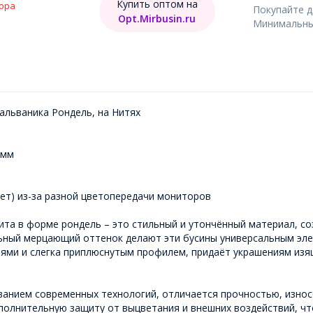
Купить оптом на
ора
Покупайте 
Opt.Mirbusin.ru
Минимальный
альваника Рондель, на Нитях
2мм
ет) из-за разной цветопередачи мониторов
ита в форме рондель – это стильный и утончённый материал, с
льный мерцающий оттенок делают эти бусины универсальным эл
анями и слегка приплюснутым профилем, придаёт украшениям из
ованием современных технологий, отличается прочностью, изно
полнительную защиту от выцветания и внешних воздействий, чт