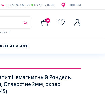
+7 (977) 977-01-20
c 9 до 17 (МСК)
Москва
0
ензы
|
КСЫ И НАБОРЫ
атит Немагнитный Рондель,
, Отверстие 2мм, около
45)