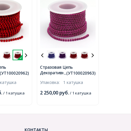
епь
Стразовая Цепь
я,
Декоративная, Стойкое
..(УТ100020962)
...(УТ100020963)
ытие,
Покрытие, Фуксия, 3мм,
 катушка
Упаковка:
1 катушка
м, 3мм, около
около 9м/катушка,
(УТ100020962)
(УТ100020963)
.
2 250,00
руб.
/ 1 катушка
/ 1 катушка
КОНТАКТЫ