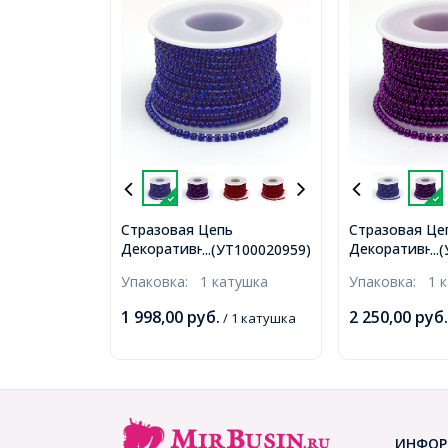
Стразовая Цепь
Стразовая Це
Декоративная, Стойкое
Декоративная
...(УТ100020959)
..
Покрытие, Сапфир, 3мм,
Покрытие, Ам
Упаковка:
1 катушка
Упаковка:
1 
около 9м/катушка,
около 9м/кату
(УТ100020959)
(УТ100020960
1 998,00
руб.
2 250,00
руб.
/ 1 катушка
ИНФОР