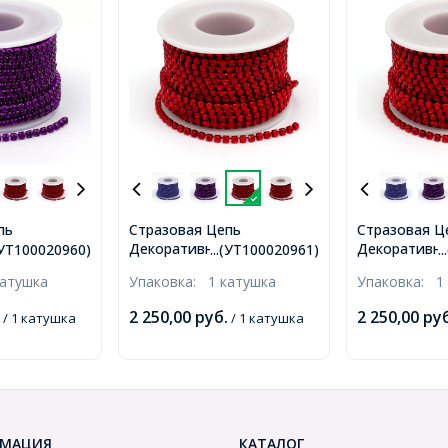
пь
Стразовая Цепь
Стразовая Ц
, Стойкое
Декоративная, Стойкое
Декоративна
.(УТ100020960)
...(УТ100020961)
.
етист, 3мм,
Покрытие, Сиам, 3мм,
СтойкоеПокр
катушка
Упаковка:
1 катушка
Упаковка:
1
шка,
около 9м/катушка,
Светлый Сиа
)
(УТ100020961)
9м/катушка, 
2 250,00
руб.
2 250,00
руб
/ 1 катушка
/ 1 катушка
МАЦИЯ
КАТАЛОГ