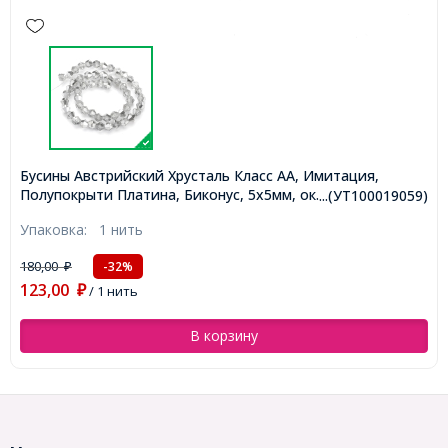
Бусины Австрийский Хрусталь Класс АА, Имитация,
Полупокрыти Платина, Биконус, 5х5мм, ок. 55шт/25см/
...(УТ100019059)
нить (УТ100019059)
Упаковка:
1 нить
180,00
-32%
₽
123,00
₽
/ 1 нить
В корзину