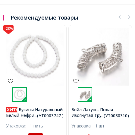
Рекомендуемые товары
-28%
Бусины Натуральный
Бейл Латунь, Полая
Изогнутая Трубка, Цвет:
Белый Нефрит, на нитях,
...(УТ0003747 )
...(УТ0030310)
Платина, Размер:
Круглые, 6мм, Отв. 1мм,
Упаковка:
1 нить
Упаковка:
1 шт
30x14x8мм, Отверстие
около 64шт/36см/нить,
1.5мм, (УТ0030310)
(УТ0003747)