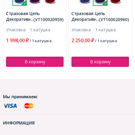
Стразовая Цепь
Стразовая Цепь
Декоративная, Стойкое
Декоративная, Стойкое
...(УТ100020959)
...(УТ100020960)
Покрытие, Сапфир, 3мм,
Покрытие, Аметист, 3мм,
Упаковка:
1 катушка
Упаковка:
1 катушка
около 9м/катушка,
около 9м/катушка,
(УТ100020959)
(УТ100020960)
1 998,00
2 250,00
₽
/ 1 катушка
₽
/ 1 катушка
В корзину
В корзину
Мы принимаем:
ИНФОРМАЦИЯ