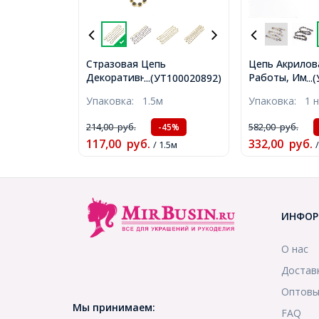
Стразовая Цепь
Цепь Акрилов
Декоративная, Класс А,
Работы, Ими
...(УТ100020892)
..
Золото/Черный, 3.5мм,
Натурального
Упаковка:
1.5м
Упаковка:
1 
около 240шт/1.5м,
Пластик CCB, 
(УТ100020892)
Шоколадный, 
214,00
руб.
582,00
руб.
-45%
29x21x6мм, 1м
117,00
руб.
332,00
руб.
/ 1.5м
(УТ100023684
ИНФОР
О нас
Достав
Оптовы
Мы принимаем:
FAQ