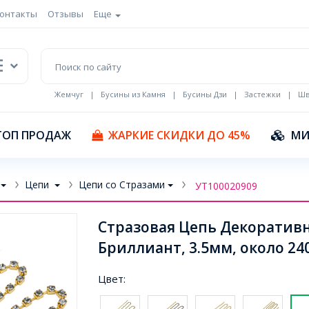
онтакты
Отзывы
Еще
Жемчуг
|
Бусины из Камня
|
Бусины Дзи
|
Застежки
|
Шв
Кулоны Эмаль
ТОП ПРОДАЖ
ЖАРКИЕ СКИДКИ ДО 45%
МИ
Цепи
Цепи со Стразами
УТ100020909
Стразовая Цепь Декоративн
Бриллиант, 3.5мм, около 240
Цвет: