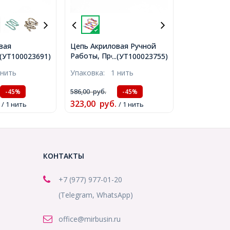
вая
Цепь Акриловая Ручной
Синяя, Звено
Работы, Прозрачная, Цвет:
..(УТ100023691)
...(УТ100023755)
м,
Разноцветный, Звено:
 нить
Упаковка:
1 нить
1)
23x16.7x4.7мм, 1м/нить,
(УТ100023755)
586,00
руб.
-45%
-45%
323,00
руб.
/ 1 нить
/ 1 нить
КОНТАКТЫ
+7 (977) 977-01-20
(Telegram, WhatsApp)
office@mirbusin.ru