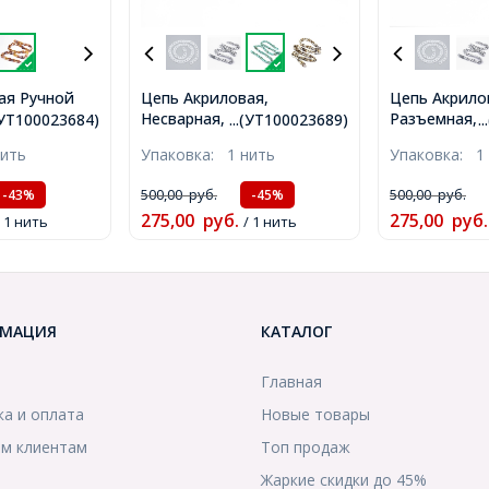
ая Ручной
Цепь Акриловая,
Цепь Акрило
тация
Несварная, Цвет:
Разъемная, 
.(УТ100023684)
...(УТ100023689)
.
 Камня,
Бирюзовый, Звено:
29x21x6мм, 1
нить
Упаковка:
1 нить
Упаковка:
1
Цвет:
29x21x6мм, 1м/нить,
(УТ10002369
Звено:
(УТ100023689)
500,00
руб.
500,00
руб.
-43%
-45%
/нить,
275,00
руб.
275,00
руб.
)
/ 1 нить
/ 1 нить
МАЦИЯ
КАТАЛОГ
Главная
ка и оплата
Новые товары
м клиентам
Топ продаж
Жаркие скидки до 45%