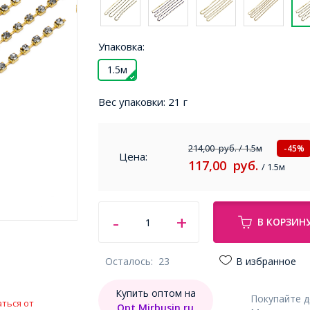
Упаковка:
1.5м
Вес упаковки:
21 г
214,00
руб.
/ 1.5м
-45%
Цена:
117,00
руб.
/ 1.5м
В КОРЗИН
Осталось:
23
В избранное
Купить оптом на
Покупайте 
ться от
Opt.Mirbusin.ru