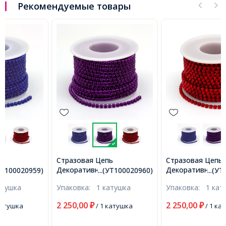
Рекомендуемые товары
Стразовая Цепь
Стразовая Цепь
Декоративная, Стойкое
Декоративная, Стойкое
...(УТ100020960)
...(УТ100020961)
Покрытие, Аметист, 3мм,
Покрытие, Сиам, 3мм,
Упаковка:
1 катушка
Упаковка:
1 катушка
около 9м/катушка,
около 9м/катушка,
(УТ100020960)
(УТ100020961)
2 250,00
2 250,00
₽
/ 1 катушка
₽
/ 1 катушка