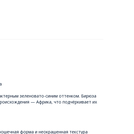
а
актерным зеленовато-синим оттенком. Бирюза
 происхождения — Африка, что подчёркивает их
крошечная форма и неокрашенная текстура