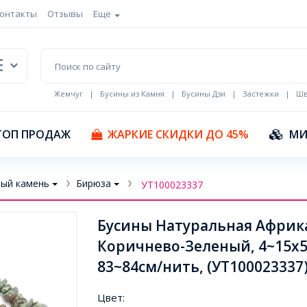
онтакты
Отзывы
Еще
Жемчуг
|
Бусины из Камня
|
Бусины Дзи
|
Застежки
|
Шв
Кулоны Эмаль
ТОП ПРОДАЖ
ЖАРКИЕ СКИДКИ ДО 45%
МИ
ый камень
Бирюза
УТ100023337
Бусины Натуральная Африк
Коричнево-Зеленый, 4~15x5
83~84см/нить, (УТ100023337
Цвет: