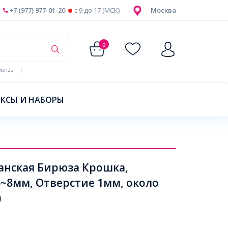
+7 (977) 977-01-20
c 9 до 17 (МСК)
Москва
0
ензы
|
КСЫ И НАБОРЫ
анская Бирюза Крошка,
~8мм, Отверстие 1мм, около
)