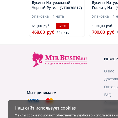
Бусины Натуральный
Бусины Натур
Черный Рутиловый Кварц,
Говлит, На ни
...(УТ0030817)
..
На нитях, Круглые, Размер:
Цвет: Бирюзо
Упаковка:
1 нить
Упаковка:
1 
8мм, Отверстие 1мм,
8мм, Отверст
около 20шт/18см/нить,
около 46шт/3
650,00
руб.
1 030,00
руб.
-28%
(УТ0030817)
(УТ100007822
468,00
руб.
700,00
руб.
/ 1 нить
ИНФОР
О нас
Достав
Оптовы
Мы принимаем:
FAQ
Отзыв
Наш сайт использует cookies
Контак
Файлы cookie помогают обеспечить удобство использовани