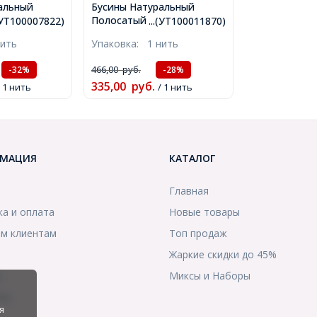
альный
Бусины Натуральный
тях, Круглые,
Полосатый Агат Круглые,
.(УТ100007822)
...(УТ100011870)
вый, Размер:
Коричневые, 8мм,
нить
Упаковка:
1 нить
ие 1мм,
Отверстие 1мм, около
6см/нить,
46шт/37см/нить,
466,00
руб.
-32%
-28%
)
(УТ100011870)
335,00
руб.
/ 1 нить
/ 1 нить
МАЦИЯ
КАТАЛОГ
Главная
ка и оплата
Новые товары
м клиентам
Топ продаж
Жаркие скидки до 45%
ы
Миксы и Наборы
ты
я