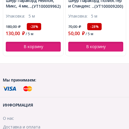
Шнур Паракорд Нейлон,
Шнур Паракорд Полиэстер
Микс, 4 мм, около 5 м/
и Спандекс 16-ти слойный,
...(УТ100009962)
...(УТ100009200)
моток, (УТ100009962)
Цвет: Темно-синий,
Упаковка:
5 м
Упаковка:
5 м
Размер: 2мм,
(УТ100009200)
180,00
70,00
-28%
-28%
₽
₽
130,00
50,00
₽
/ 5 м
₽
/ 5 м
В корзину
В корзину
Мы принимаем:
ИНФОРМАЦИЯ
О нас
Доставка и оплата