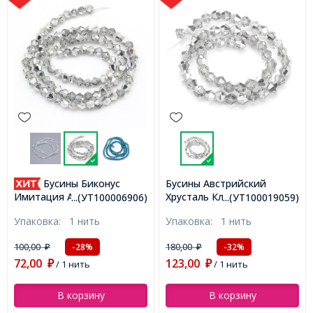
Бусины Биконус
Бусины Австрийский
Хрусталь Класс АА,
Имитация Австрийского
...(УТ100006906)
...(УТ100019059)
Имитация, Полупокрыти
Хрусталя Класс АА,
Упаковка:
1 нить
Упаковка:
1 нить
Платина, Биконус, 5х5мм,
Гальваника АВ-цвет,
ок. 55шт/25см/нить
Бесцветные с Платиной,
100,00
180,00
-28%
-32%
₽
₽
(УТ100019059)
3х3мм, около 110шт/32см/
72,00
123,00
нить, (УТ100006906)
₽
/ 1 нить
₽
/ 1 нить
В корзину
В корзину