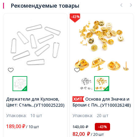
Рекомендуемые товары
-43%
Держатели для Кулонов,
Основа для Значка и
Цвет: Сталь, Размер:
Броши с Платформой и
...(УТ100025220)
...(УТ100026248)
27x8x1мм, Штифт 1 мм,
Застежкой Цанга-Бабочка,
Упаковка:
10 шт
Упаковка:
20 шт
(УТ100025220)
Золото, 4.5х12мм,
Отверстие 1мм,
189,00
₽
/ 10 шт
143,00
-43%
₽
(УТ100026248)
82,00
₽
/ 20 шт