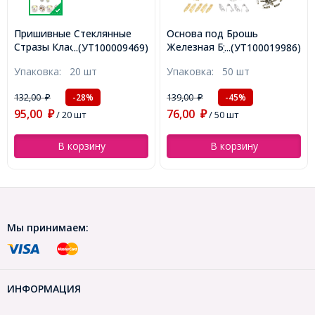
Основа под Брошь
Пришивные Стразы
Железная Булавка с 2-мя
Стекло, Горный Хрусталь,
...(УТ100019986)
...(УТ100025577)
Отверстиями, Оружейная
Основа Латунь Цвета
Упаковка:
50 шт
Упаковка:
5 шт
Сталь, 20х5х5мм,
Золото, Квадрат, Бензин,
Отверстие 2мм,
Длина 9мм, Ширина 9мм,
320,00
139,00
₽
/ 5 шт
-45%
₽
(УТ100019986)
Толщина 5.5мм, Отв 1мм,
76,00
(УТ100025577)
₽
/ 50 шт
В корзину
В корзину
Мы принимаем:
ИНФОРМАЦИЯ