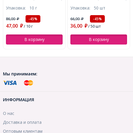
Отверстие 0.3мм, около
Круглые, Под Кабошон,
Упаковка:
10 г
Упаковка:
50 шт
530шт/10г, (УТ100025581)
Длина 12мм, Диаметр 4мм,
Пин 0.6мм, (УТ100027842)
86,00
66,00
-45%
-45%
₽
₽
47,00
36,00
₽
/ 10 г
₽
/ 50 шт
В корзину
В корзину
Мы принимаем:
ИНФОРМАЦИЯ
О нас
Доставка и оплата
Оптовым клиентам