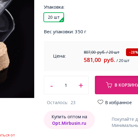
Упаковка:
20 шт
Вес упаковки:
350 г
807,00
руб.
/ 20 шт
-28
Цена:
581,00
руб.
/ 20 шт
В КОРЗИН
Осталось:
23
В избранное
Купить оптом на
Покупайте 
Opt.Mirbusin.ru
Минимальный
ться от