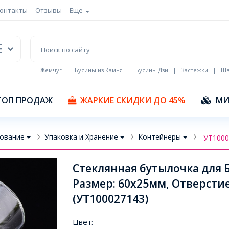
онтакты
Отзывы
Еще
Жемчуг
|
Бусины из Камня
|
Бусины Дзи
|
Застежки
|
Шв
Кулоны Эмаль
ТОП ПРОДАЖ
ЖАРКИЕ СКИДКИ ДО 45%
МИ
ование
Упаковка и Хранение
Контейнеры
УТ1000
Стеклянная бутылочка для Б
Размер: 60x25мм, Отверстие
(УТ100027143)
Цвет: