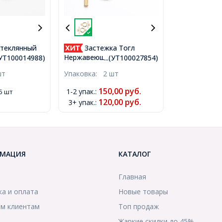
Стеклянный
Застежка Тогл
т: Красный,
Нержавеющая Сталь,
.(УТ100014988)
...(УТ100027854)
6мм,
Позолота 18К, 16х12х2мм,
шт
Упаковка:
2 шт
м,
Палочка 18х7х2мм,
)
Отверстие 3мм,
150,00
руб.
1-2 упак.
:
5 шт
(УТ100027854)
120,00
руб.
3+ упак.
:
МАЦИЯ
КАТАЛОГ
Главная
ка и оплата
Новые товары
м клиентам
Топ продаж
Жаркие скидки до 45%