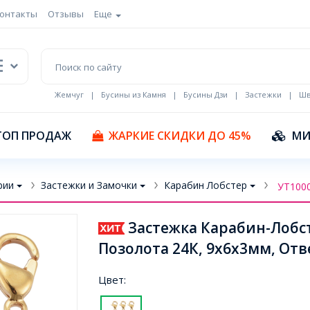
онтакты
Отзывы
Еще
Жемчуг
|
Бусины из Камня
|
Бусины Дзи
|
Застежки
|
Шв
Кулоны Эмаль
ТОП ПРОДАЖ
ЖАРКИЕ СКИДКИ ДО 45%
МИ
рии
Застежки и Замочки
Карабин Лобстер
УТ100
Застежка Карабин-Лобс
Позолота 24К, 9х6х3мм, Отв
Цвет: