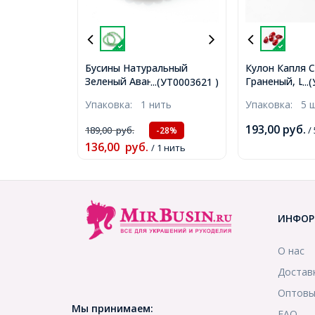
Бусины Натуральный
Кулон Капля 
Зеленый Авантюрин
Граненый, Цве
...(УТ0003621 )
..
Круглые, 4мм, Отверстие
Размер: 16x9x
Упаковка:
1 нить
Упаковка:
5 
1мм, около 46шт/20см/
Отверстие 1м
нить, (УТ0003621)
(УТ100014988
193,00
руб.
189,00
руб.
/ 
-28%
136,00
руб.
/ 1 нить
ИНФОР
О нас
Достав
Оптовы
Мы принимаем:
FAQ