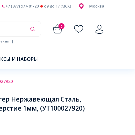
+7 (977) 977-01-20
c 9 до 17 (МСК)
Москва
0
ензы
|
КСЫ И НАБОРЫ
027920
тер Нержавеющая Сталь,
ерстие 1мм, (УТ100027920)