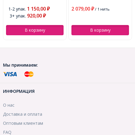
около 40шт/32см/нить,
(УТ100027389)
2 079,00
1 059,00
₽
/ 1 нить
₽
/ 1 нить
(УТ100027385)
В корзину
В корзину
Мы принимаем:
ИНФОРМАЦИЯ
О нас
Доставка и оплата
Оптовым клиентам
FAQ