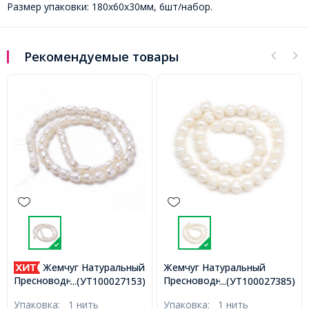
Размер упаковки: 180х60х30мм, 6шт/набор.
Рекомендуемые товары
Жемчуг Натуральный
Жемчуг Shell Pearl
Пресноводный Бусины
Круглый, Белый, 10мм,
...(УТ100027385)
...(УТ100027389)
Круглый Класс А, Белый, 8-
Отверстие 0.8-1мм, около
Упаковка:
1 нить
Упаковка:
1 нить
9мм, Отверстие 0.5мм,
40шт/38см/нить,