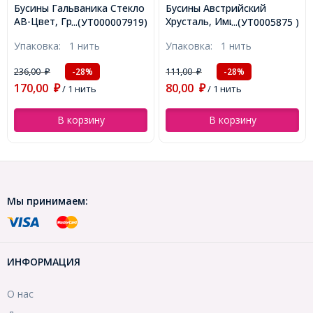
Бусины Австрийский
Бусины-Разделители
Хрусталь, Имитация,
Диск, Латунь, Позолота
...(УТ0005875 )
...(УТ100026635)
Стекло, Граненые Биконус,
18К, 4х1.6мм, Отверстие
Упаковка:
1 нить
Упаковка:
20 шт
Цвет: Фиолетовый,
1.5мм, (УТ100026635)
Размер: 2х3мм, Отв-тие:
111,00
223,00
-28%
-28%
₽
₽
0.5мм, около 190шт/40см/
80,00
160,00
нить, (УТ0005875)
₽
/ 1 нить
₽
/ 20 шт
В корзину
В корзину
Мы принимаем:
ИНФОРМАЦИЯ
О нас