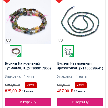
Бусины Натуральный
Бусины Натуральная
Турмалин, на нитях,
Хризокололла и Лазурит
...(УТ100017955)
...(УТ100028641)
Крошка, 5-11х5-7мм, Отв.
Круглые Граненые, 2мм,
Упаковка:
1 нить
Упаковка:
1 нить
1мм, 39-40см/нить,
Отверстие 0.6мм, около
(УТ100017955)
180шт/37см/нить,
1 214,00
593,00
-32%
-23%
₽
₽
(УТ100028641)
825,00
457,00
₽
/ 1 нить
₽
/ 1 нить
В корзину
В корзину