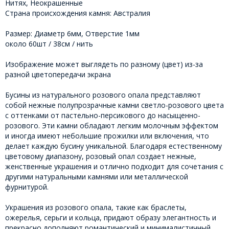
Нитях, Неокрашенные
Страна происхождения камня: Австралия
Размер: Диаметр 6мм, Отверстие 1мм
около 60шт / 38см / нить
Изображение может выглядеть по разному (цвет) из-за
разной цветопередачи экрана
Бусины из натурального розового опала представляют
собой нежные полупрозрачные камни светло-розового цвета
с оттенками от пастельно-персикового до насыщенно-
розового. Эти камни обладают легким молочным эффектом
и иногда имеют небольшие прожилки или включения, что
делает каждую бусину уникальной. Благодаря естественному
цветовому диапазону, розовый опал создает нежные,
женственные украшения и отлично подходит для сочетания с
другими натуральными камнями или металлической
фурнитурой.
Украшения из розового опала, такие как браслеты,
ожерелья, серьги и кольца, придают образу элегантность и
прекрасно дополняют романтический и минималистичный