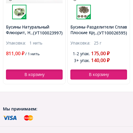
Бусины Натуральный
Бусины-Разделители Сплав
Флюорит, На нитях,
Плоские Круглые,
...(УТ100023997)
...(УТ100026595)
Круглые, Цвет: Микс,
Античная Бронза, 7x2.1м,
Упаковка:
1 нить
Упаковка:
25 г
Размер: 10мм, Отверстие
Отверстие 2мм, около
1мм, около 38шт/38см/
57шт/25г, (УТ100026595)
811,00
175,00
1-2 упак.
₽
/ 1 нить
₽
нить, (УТ100023997)
140,00
3+ упак.
₽
В корзину
В корзину
Мы принимаем: