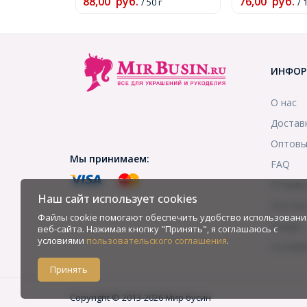
88,00
руб.
76,00
руб.
/ 50 г
нить, (УТ0005
/ 
ИНФОР
О нас
Достав
Оптовы
Мы принимаем:
FAQ
Отзыв
Наш сайт использует cookies
Контак
Файлы cookie помогают обеспечить удобство использовани
Скидки
веб-сайта. Нажимая кнопку "Принять", я соглашаюсь с
условиями
пользовательского соглашения
.
Услови
Принять
Copyright © 2013-2026 Мир бусин