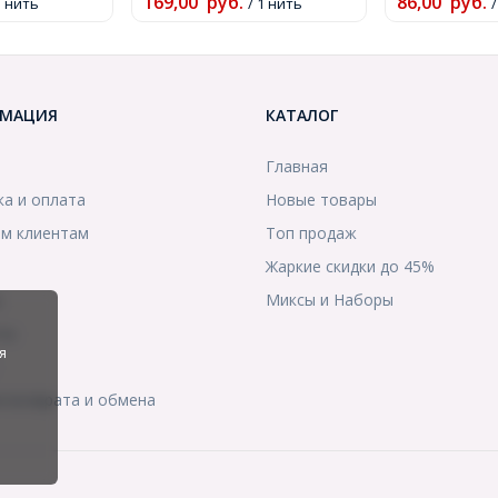
169,00
руб.
86,00
руб.
878)
1 нить
/ 1 нить
(УТ10001903
МАЦИЯ
КАТАЛОГ
Главная
ка и оплата
Новые товары
м клиентам
Топ продаж
Жаркие скидки до 45%
ы
Миксы и Наборы
ты
я
я возврата и обмена