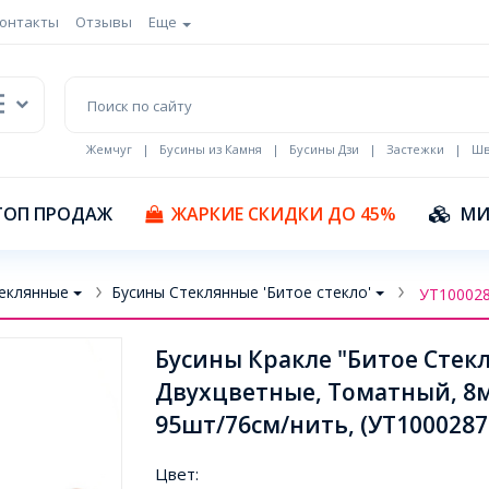
онтакты
Отзывы
Еще
Жемчуг
|
Бусины из Камня
|
Бусины Дзи
|
Застежки
|
Шв
Кулоны Эмаль
ТОП ПРОДАЖ
ЖАРКИЕ СКИДКИ ДО 45%
МИ
еклянные
Бусины Стеклянные 'Битое стекло'
УТ10002
Бусины Кракле "Битое Стек
Двухцветные, Томатный, 8мм
95шт/76см/нить, (УТ1000287
Цвет: