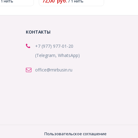
72,00
руб.
0)
/ 1 нить
/ 1 нить
КОНТАКТЫ
+7 (977) 977-01-20
(Telegram, WhatsApp)
office@mirbusin.ru
Пользовательское соглашение