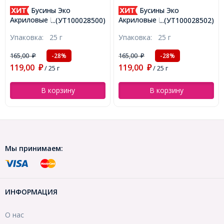
Бусины Эко
Бусины Акрил, Прозрачные,
Алфавит, Кубик, Цвет:
Акриловые Прозрачные АВ
...(УТ100028502)
...(УТ100028899)
Микс, Размер: 5.5-6х5.5-
Цвет Звезда, Розовый,
Упаковка:
25 г
Упаковка:
25 г
6х5.5-6мм, Отверстие 3мм,
10x4мм, Отверстие 1.5мм,
около 130шт/25г,
около 100шт/25г,
165,00
139,00
-28%
-28%
₽
₽
(УТ100028899)
(УТ100028502)
119,00
100,00
₽
/ 25 г
₽
/ 25 г
В корзину
В корзину
Мы принимаем:
ИНФОРМАЦИЯ
О нас