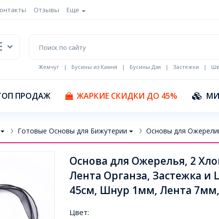
онтакты
Отзывы
Еще
Жемчуг
|
Бусины из Камня
|
Бусины Дзи
|
Застежки
|
Шв
Кулоны Эмаль
ТОП ПРОДАЖ
ЖАРКИЕ СКИДКИ ДО 45%
МИ
Готовые Основы для Бижутерии
Основы для Ожерели
Основа для Ожерелья, 2 Х
Лента Органза, Застежка и 
45см, Шнур 1мм, Лента 7мм,
Цвет: