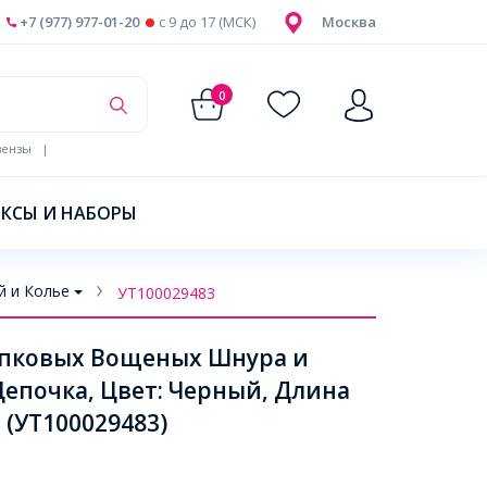
+7 (977) 977-01-20
c 9 до 17 (МСК)
Москва
0
ензы
|
КСЫ И НАБОРЫ
й и Колье
УТ100029483
лопковых Вощеных Шнура и
Цепочка, Цвет: Черный, Длина
 (УТ100029483)