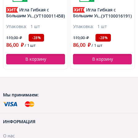
Игла Гибкая с
Игла Гибкая с
Бирки Э
Подароч
им Ушком из
Большим Ушком из
...(УТ100011458)
...(УТ100016191)
BY" Бум
веющей Стали
Нержавеющей Стали
вка:
1 шт
Упаковка:
1 шт
Упаков
Прямоуг
ная, Тонкая,
Бисерная, Тонкая,
50x30х0
оенная, 75x0.3 мм,
Раздвоенная, 100x0.3мм,
119,00
361,00
-28%
-28%
₽
₽
₽
5мм, (У
стие 0.1 мм,
Отверстие 0.1мм,
86,00
246,00
0011458)
(УТ100016191)
₽
/ 1 шт
₽
/ 1 шт
В корзину
В корзину
Мы принимаем:
ИНФОРМАЦИЯ
О нас