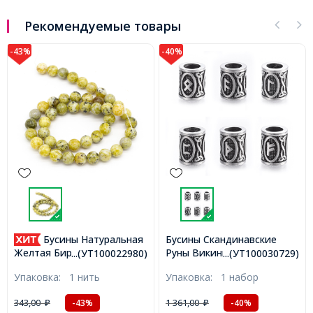
Рекомендуемые товары
-43%
-40%
Бусины Натуральная
Бусины Скандинавские
Руны Викингов,
Желтая Бирюза, На нитях,
...(УТ100022980)
...(УТ100030729)
Нержавеющая Сталь,
Круглые, Цвет: Желтый,
Упаковка:
1 нить
Упаковка:
1 набор
Цвет: Античное Серебро,
Размер: 8мм, Отверстие
Размер: 16х13мм, Отв-тие
1мм, около 46шт/36см/
343,00
1 361,00
-43%
-40%
₽
₽
8мм, 6шт/набор,
нить, (УТ100022980)