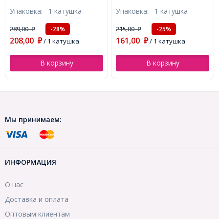
Ланка 0.3мм/50м, Черный,
Сталь, 0.3мм, около 50м/
Упаковка:
1 катушка
Упаковка:
1 катушка
0.3мм, около 50м/катушка,
катушка, (УТ100013737)
(УТ100013738)
215,00
330,00
-25%
-28%
₽
₽
161,00
238,00
₽
/ 1 катушка
₽
/ 1 катушка
В корзину
В корзину
Мы принимаем:
ИНФОРМАЦИЯ
О нас
Доставка и оплата
Оптовым клиентам