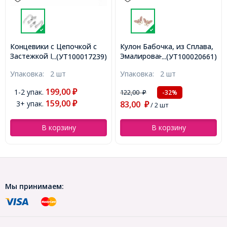
Концевики с Цепочкой с
Кулон Бабочка, из Сплава,
Застежкой Нержавеющая
Эмалированный, со
...(УТ100017239)
...(УТ100020661)
Сталь, Длина Цепочки
Стразами, Цвет: Розовый,
Упаковка:
2 шт
Упаковка:
2 шт
42мм, Концевик
Размер: 18x25.5x3.5мм,
9.5x4x3.5мм, Застежка
Отверстие 1мм,
199,00
1-2 упак.
₽
122,00
-32%
₽
11x7x3.5мм, Внутренний
(УТ100020661)
159,00
3+ упак.
83,00
Диаметр 3~3.5мм,
₽
₽
/ 2 шт
(УТ100017239)
В корзину
В корзину
Мы принимаем: