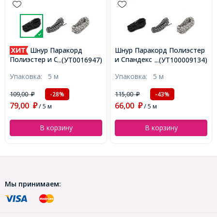
Шнур Паракорд
Шнур Паракорд Полиэстер
и Спандекс 7-ми Жильный
Полиэстер и Спандекс 7-ми
...(УТ0016947)
...(УТ100009134)
Полосатый, Оливковый,
жильный Полосатый, Цвет:
Упаковка:
5 м
Упаковка:
5 м
4мм, (УТ100009134)
Черный, Размер: 4мм,
(УТ0016947)
109,00
115,00
-28%
-43%
₽
₽
79,00
66,00
₽
/ 5 м
₽
/ 5 м
В корзину
В корзину
Мы принимаем: