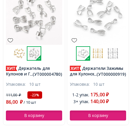
Держатели Зажимы
Бусины Зажимные
для Кулонов и Подвесок
Стопперы, Кримпы, Латунь,
...(УТ000000919)
...(УТ0002564 )
Латунные, Серебро,
Цилиндр, Цвет: Серебро,
Упаковка:
10 шт
Упаковка:
5 г
14x7х6мм, Отверстие
Размер: 1.5х2мм,
4х6мм, (УТ000000919)
Отверстие 1мм, 5г/около
175,00
1-2 упак.
₽
141,00
-28%
₽
475шт (УТ0002564)
140,00
3+ упак.
101,00
₽
₽
/ 5 г
В корзину
В корзину