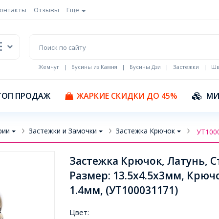
онтакты
Отзывы
Еще
Жемчуг
|
Бусины из Камня
|
Бусины Дзи
|
Застежки
|
Шв
Кулоны Эмаль
ТОП ПРОДАЖ
ЖАРКИЕ СКИДКИ ДО 45%
МИ
рии
Застежки и Замочки
Застежка Крючок
УТ100
Застежка Крючок, Латунь, 
Размер: 13.5х4.5х3мм, Крюч
1.4мм, (УТ100031171)
Цвет: