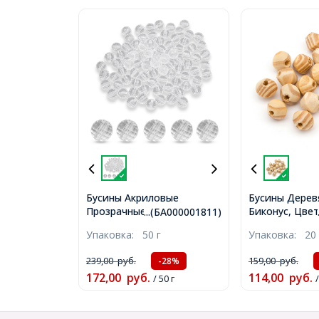
Бусины Акриловые
Бусины Дерев
Прозрачные, Граненые,
Биконус, Цвет
...(БА000001811)
Круглые, Бесцветный,
Размер: 16х15
Упаковка:
50 г
Упаковка:
20
10мм, Отверстие 2мм,
5мм, (УТ00278
около 80шт/50г,
239,00
руб.
159,00
руб.
-28%
(БА000001811)
172,00
руб.
114,00
руб.
/ 50 г