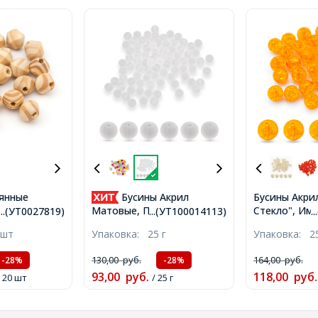
янные
Бусины Акрил
Бусины Акри
: Бежевый,
Стекло", Им
Матовые, Прозрачные,
...(УТ0027819)
...(УТ100014113)
.
мм, Отв-тие
Круглые, Цве
Круглые, Бесцветный, 8мм,
 шт
Упаковка:
25 г
Упаковка:
2
19)
Золотистый,
Отверстие 2мм, около
10мм, Отвер
90шт/25г, (УТ100014113)
130,00
руб.
164,00
руб.
-28%
-28%
около 45шт/2
93,00
руб.
118,00
руб.
/ 20 шт
/ 25 г
(УТ10002389