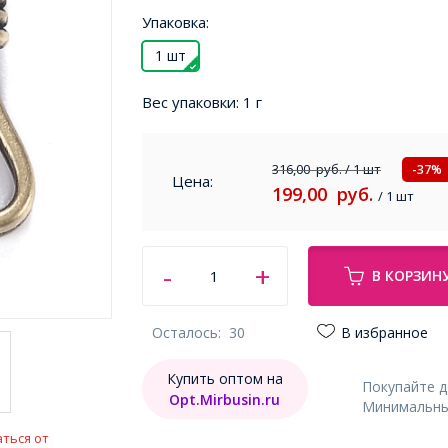
Упаковка:
1 шт
Вес упаковки:
1 г
316,00
руб.
/ 1 шт
-37%
Цена:
199,00
руб.
/ 1 шт
В КОРЗИН
Осталось:
30
В избранное
Купить оптом на
Покупайте 
Opt.Mirbusin.ru
Минимальный
ться от