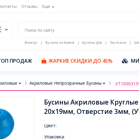
онтакты
Отзывы
Еще
Жемчуг
|
Бусины из Камня
|
Бусины Дзи
|
Застежки
|
Шв
Кулоны Эмаль
ТОП ПРОДАЖ
ЖАРКИЕ СКИДКИ ДО 45%
МИ
риловые
Акриловые Непрозрачные Бусины
УТ1000315
Бусины Акриловые Круглые
20х19мм, Отверстие 3мм, (У
Цвет:
Упаковка: