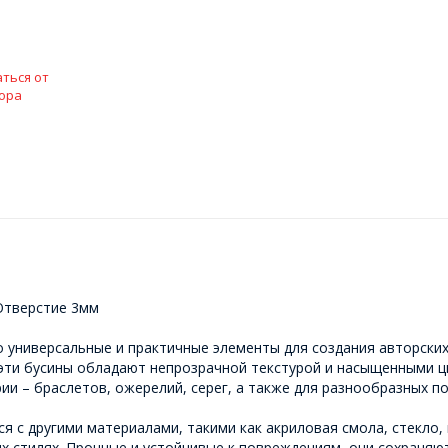
ться от
ора
Отверстие 3мм
о универсальные и практичные элементы для создания авторских
 эти бусины обладают непрозрачной текстурой и насыщенными ц
ии – браслетов, ожерелий, серег, а также для разнообразных п
я с другими материалами, такими как акриловая смола, стекло,
ых стилях. Прочные и устойчивые к повреждениям, они сохраняю