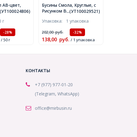
л АВ-цвет,
Бусины Смола, Круглые, с
е, Круглые,
Рисунком Вишни, Цвет:
..(УТ100024806)
...(УТ100029521)
мм, Отверстие
Оранжевый, 10мм,
0 г
Упаковка:
1 упаковка
 32шт/50г,
Отверстие 2мм, 10шт/
6)
упаковка, (УТ100029521)
202,00
руб.
-28%
-32%
138,00
руб.
/ 50 г
/ 1 упаковка
КОНТАКТЫ
+7 (977) 977-01-20
(Telegram, WhatsApp)
office@mirbusin.ru