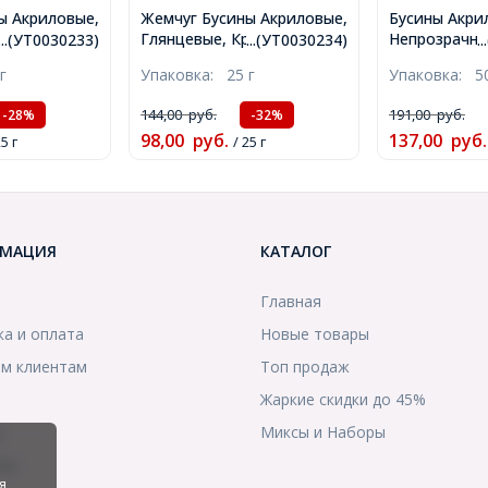
ы Акриловые,
Жемчуг Бусины Акриловые,
Бусины Акри
углые, Цвет:
Глянцевые, Круглые, Цвет:
Непрозрачны
...(УТ0030233)
...(УТ0030234)
.
змер: 12мм,
Оранжевый, Диаметр
Микс, 14х13
г
Упаковка:
25 г
Упаковка:
5
, около
12мм, Отв-тие 2.7мм,
2.5мм, около
0030233)
около 28шт/25г,
(УТ10002480
144,00
руб.
191,00
руб.
-28%
-32%
(УТ0030234)
98,00
руб.
137,00
руб.
25 г
/ 25 г
МАЦИЯ
КАТАЛОГ
Главная
ка и оплата
Новые товары
м клиентам
Топ продаж
Жаркие скидки до 45%
ы
Миксы и Наборы
ты
я