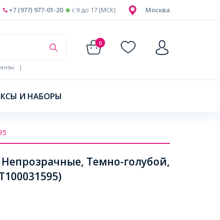
+7 (977) 977-01-20
c 9 до 17 (МСК)
Москва
0
ензы
|
КСЫ И НАБОРЫ
95
 Непрозрачные, Темно-голубой,
Т100031595)