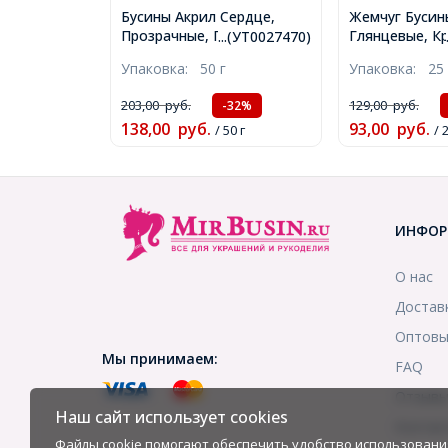
Бусины Акрил Сердце,
Жемчуг Бусин
Прозрачные, Граненые,
Глянцевые, Кр
...(УТ0027470)
Бусина в Бусине, Цвет:
Аквамарин, Ра
Упаковка:
50 г
Упаковка:
25 
Микс, Размер: 20x19x11мм,
Отв-тие 2.7мм
Отверстие 3мм, около
28шт/25г, (УТ
203,00
руб.
129,00
руб.
-32%
20шт/50г, (УТ0027470)
138,00
руб.
93,00
руб.
/ 50 г
/ 
ИНФОР
О нас
Достав
Оптовы
Мы принимаем:
FAQ
Отзыв
Наш сайт использует cookies
Контак
Файлы cookie помогают обеспечить удобство использовани