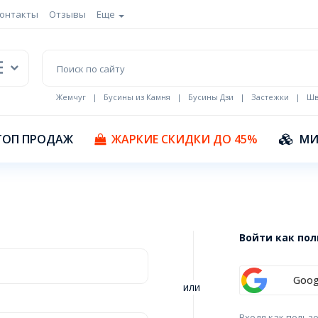
онтакты
Отзывы
Еще
Жемчуг
|
Бусины из Камня
|
Бусины Дзи
|
Застежки
|
Шв
Кулоны Эмаль
ТОП ПРОДАЖ
ЖАРКИЕ СКИДКИ ДО 45%
МИ
Войти как по
Goog
или
Входя как польз