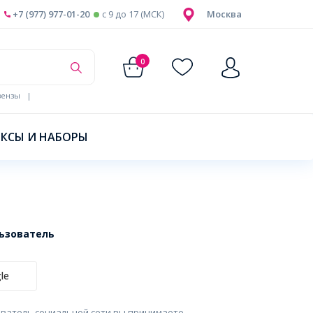
+7 (977) 977-01-20
c 9 до 17 (МСК)
Москва
0
ензы
|
КСЫ И НАБОРЫ
льзователь
le
ователь социальной сети вы принимаете