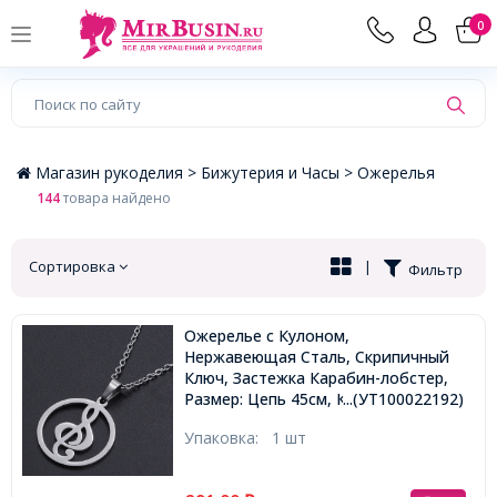
×
0
Магазин рукоделия >
Бижутерия и Часы >
Ожерелья
144
товара найдено
Сортировка
|
Фильтр
Ожерелье с Кулоном,
Нержавеющая Сталь, Скрипичный
Ключ, Застежка Карабин-лобстер,
Размер: Цепь 45см, Кулон:
...(УТ100022192)
22x19.5x1мм,
Упаковка:
1 шт