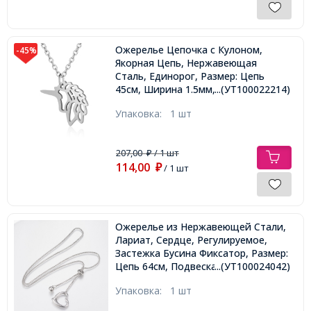
Ожерелье Цепочка с Кулоном,
-45%
Якорная Цепь, Нержавеющая
Сталь, Единорог, Размер: Цепь
45см, Ширина 1.5мм, Кулон:
...(УТ100022214)
23x15x1мм,
Упаковка:
1 шт
207,00
/ 1 шт
₽
114,00
₽
/ 1 шт
Ожерелье из Нержавеющей Стали,
Лариат, Сердце, Регулируемое,
Застежка Бусина Фиксатор, Размер:
Цепь 64см, Подвеска:
...(УТ100024042)
12~23x8~24x5~8мм,
Упаковка:
1 шт