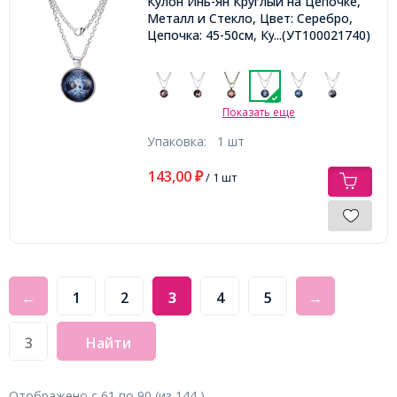
Кулон Инь-Ян Круглый на Цепочке,
Металл и Стекло, Цвет: Серебро,
Цепочка: 45-50см, Кулон: 27мм,
...(УТ100021740)
Показать еще
Упаковка:
1 шт
143,00
₽
/ 1 шт
←
1
2
3
4
5
→
Найти
Отображено с
61
по
90
(из
144
)