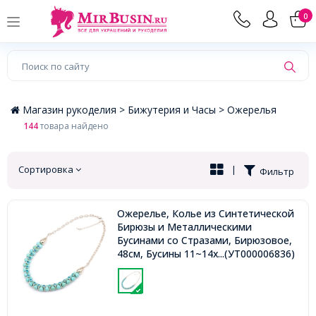
×
0
Магазин рукоделия >
Бижутерия и Часы >
Ожерелья
144
товара найдено
Сортировка
|
Фильтр
Ожерелье, Колье из Синтетической
Бирюзы и Металлическими
Бусинами со Стразами, Бирюзовое,
48см, Бусины 11~14x8~18мм,
...(УТ000006836)