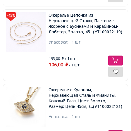
Ожерелье Цепочка из
-45%
Нержавеющей Стали, Плетение
Якорное с Бусинами и Карабином-
Лобстер, Золото, 45смх1.5х0.4мм,
...(УТ100022119)
Бусины: 2.3x1.2мм,
Упаковка:
1 шт
193,00
/ 1 шт
₽
106,00
₽
/ 1 шт
Ожерелье с Кулоном,
Нержавеющая Сталь и Фианиты,
Конский Глаз, Цвет: Золото,
Размер: Цепь 45см, Кулон:
...(УТ100022121)
13x14x2.5мм,
Упаковка:
1 шт