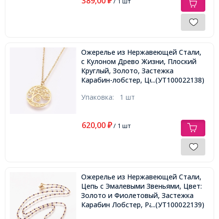
389,00
₽
/ 1 шт
Ожерелье из Нержавеющей Стали,
с Кулоном Древо Жизни, Плоский
Круглый, Золото, Застежка
Карабин-лобстер, Цепь 46.5см,
...(УТ100022138)
Кулон: 22x20x1мм,
Упаковка:
1 шт
620,00
₽
/ 1 шт
Ожерелье из Нержавеющей Стали,
Цепь с Эмалевыми Звеньями, Цвет:
Золото и Фиолетовый, Застежка
Карабин Лобстер, Размер: 45см
...(УТ100022139)
х1.5-2мм,