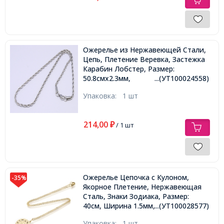
Ожерелье из Нержавеющей Стали,
Цепь, Плетение Веревка, Застежка
Карабин Лобстер, Размер:
50.8смх2.3мм,
...(УТ100024558)
Упаковка:
1 шт
214,00
₽
/ 1 шт
Ожерелье Цепочка с Кулоном,
-35%
Якорное Плетение, Нержавеющая
Сталь, Знаки Зодиака, Размер:
40см, Ширина 1.5мм, Кулон:
...(УТ100028577)
20х18.5x1мм,
Упаковка:
1 шт