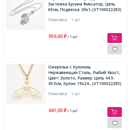
Застежка Бусина Фиксатор, Цепь
65см, Подвеска: 29x17x3мм и
...(УТ100022283)
42x25x5мм,
Упаковка:
1 шт
959,00
₽
/ 1 шт
Ожерелье с Кулоном,
Нержавеющая Сталь, Рыбий Хвост,
Цвет: Золото, Размер: Цепь 44.5-
45.5см, Кулон: 19x24.5x1мм,
...(УТ100022285)
Упаковка:
1 шт
441,00
₽
/ 1 шт