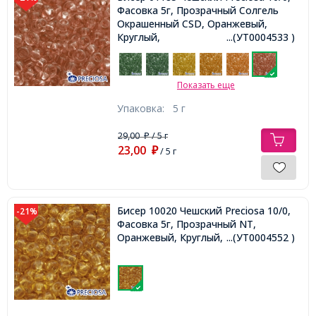
Фасовка 5г, Прозрачный Солгель
Окрашенный CSD, Оранжевый,
Круглый,
...(УТ0004533 )
Показать еще
Упаковка:
5 г
29,00
/ 5 г
₽
23,00
₽
/ 5 г
Бисер 10020 Чешский Preciosa 10/0,
-21%
Фасовка 5г, Прозрачный NT,
Оранжевый, Круглый,
...(УТ0004552 )