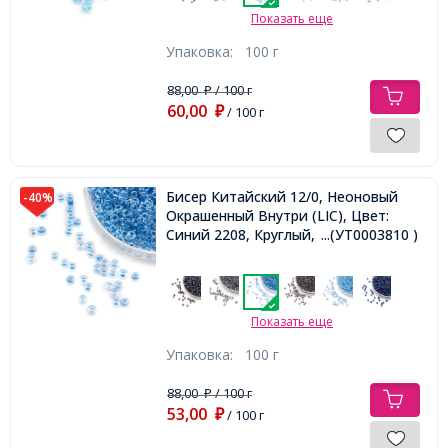
Показать еще
Упаковка:
100 г
88,00
/ 100 г
₽
60,00
₽
/ 100 г
Бисер Китайский 12/0, Неоновый
-40%
Окрашенный Внутри (LIC), Цвет:
Синий 2208, Круглый,
...(УТ0003810 )
Показать еще
Упаковка:
100 г
88,00
/ 100 г
₽
53,00
₽
/ 100 г