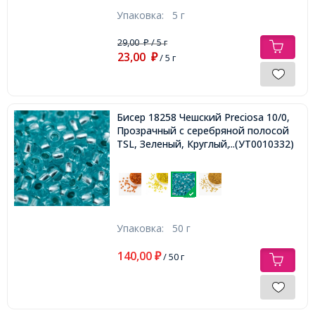
Упаковка:
5 г
29,00
/ 5 г
₽
23,00
₽
/ 5 г
Бисер 18258 Чешский Preciosa 10/0,
Прозрачный с серебряной полосой
TSL, Зеленый, Круглый,
...(УТ0010332)
Упаковка:
50 г
140,00
₽
/ 50 г