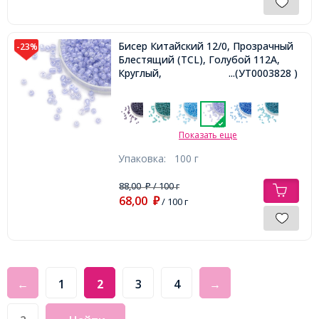
Бисер Китайский 12/0, Прозрачный
-23%
Блестящий (TCL), Голубой 112A,
Круглый,
...(УТ0003828 )
Показать еще
Упаковка:
100 г
88,00
/ 100 г
₽
68,00
₽
/ 100 г
←
1
2
3
4
→