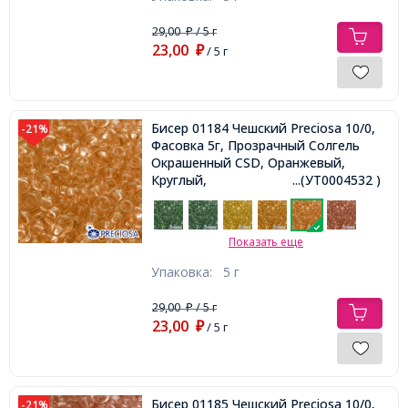
29,00
/ 5 г
₽
23,00
₽
/ 5 г
Бисер 01184 Чешский Preciosa 10/0,
-21%
Фасовка 5г, Прозрачный Солгель
Окрашенный CSD, Оранжевый,
Круглый,
...(УТ0004532 )
Показать еще
Упаковка:
5 г
29,00
/ 5 г
₽
23,00
₽
/ 5 г
Бисер 01185 Чешский Preciosa 10/0,
-21%