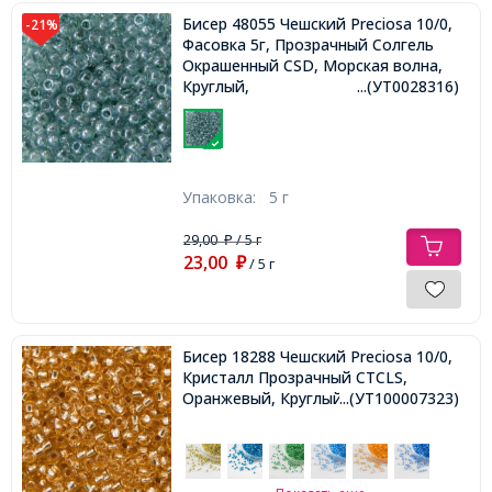
Бисер 48055 Чешский Preciosa 10/0,
-21%
Фасовка 5г, Прозрачный Солгель
Окрашенный CSD, Морская волна,
Круглый,
...(УТ0028316)
Упаковка:
5 г
29,00
/ 5 г
₽
23,00
₽
/ 5 г
Бисер 18288 Чешский Preciosa 10/0,
Кристалл Прозрачный CTCLS,
Оранжевый, Круглый,
...(УТ100007323)