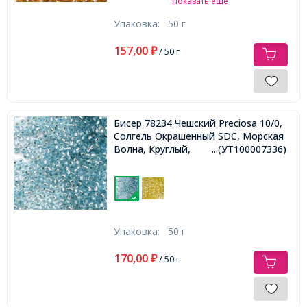
Показать еще
Упаковка:
50 г
157,00
₽
/ 50 г
Бисер 78234 Чешский Preciosa 10/0,
Солгель Окрашенный SDC, Морская
Волна, Круглый,
...(УТ100007336)
Упаковка:
50 г
170,00
₽
/ 50 г