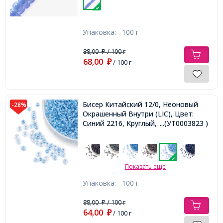
Упаковка:
100 г
88,00
/ 100 г
₽
68,00
₽
/ 100 г
Бисер Китайский 12/0, Неоновый
-28%
Окрашенный Внутри (LIC), Цвет:
Синий 2216, Круглый,
...(УТ0003823 )
Показать еще
Упаковка:
100 г
88,00
/ 100 г
₽
64,00
₽
/ 100 г