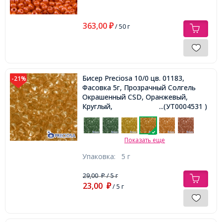
363,00
₽
/ 50 г
Бисер Preciosa 10/0 цв. 01183,
-21%
Фасовка 5г, Прозрачный Солгель
Окрашенный CSD, Оранжевый,
Круглый,
...(УТ0004531 )
Показать еще
Упаковка:
5 г
29,00
/ 5 г
₽
23,00
₽
/ 5 г