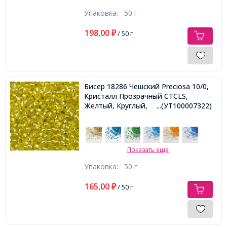
Упаковка:
50 г
198,00
₽
/ 50 г
Бисер 18286 Чешский Preciosa 10/0,
Кристалл Прозрачный CTCLS,
Желтый, Круглый,
...(УТ100007322)
Показать еще
Упаковка:
50 г
165,00
₽
/ 50 г