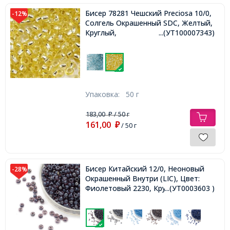
Бисер 78281 Чешский Preciosa 10/0,
-12%
Солгель Окрашенный SDC, Желтый,
Круглый,
...(УТ100007343)
Упаковка:
50 г
183,00
/ 50 г
₽
161,00
₽
/ 50 г
Бисер Китайский 12/0, Неоновый
-28%
Окрашенный Внутри (LIC), Цвет:
Фиолетовый 2230, Круглый,
...(УТ0003603 )