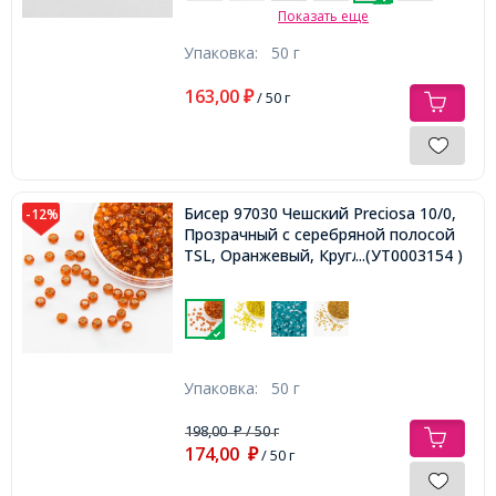
Показать еще
Упаковка:
50 г
163,00
₽
/ 50 г
Бисер 97030 Чешский Preciosa 10/0,
-12%
Прозрачный с серебряной полосой
TSL, Оранжевый, Круглый,
...(УТ0003154 )
Упаковка:
50 г
198,00
/ 50 г
₽
174,00
₽
/ 50 г