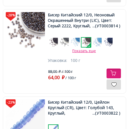
Бисер Китайский 12/0, Неоновый
-28%
Окрашенный Внутри (LIC), Цвет:
Серый 2222, Круглый,
...(УТ0003814 )
Показать еще
Упаковка:
100 г
88,00
/ 100 г
₽
64,00
₽
/ 100 г
Бисер Китайский 12/0, Цейлон
-23%
Круглый (CR), Цвет: Голубой 143,
Круглый,
...(УТ0003822 )