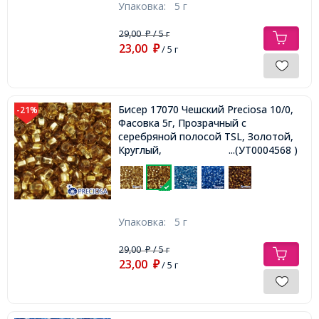
Упаковка:
5 г
29,00
/ 5 г
₽
23,00
₽
/ 5 г
Бисер 17070 Чешский Preciosa 10/0,
-21%
Фасовка 5г, Прозрачный с
серебряной полосой TSL, Золотой,
Круглый,
...(УТ0004568 )
Упаковка:
5 г
29,00
/ 5 г
₽
23,00
₽
/ 5 г