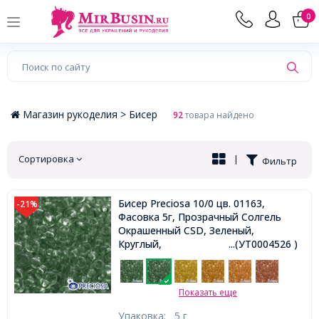
×
0
Магазин рукоделия >
Бисер
92
товара найдено
Сортировка
|
Фильтр
Бисер Preciosa 10/0 цв. 01163,
-21%
Фасовка 5г, Прозрачный Солгель
Окрашенный CSD, Зеленый,
Круглый,
...(УТ0004526 )
Показать еще
Упаковка:
5 г