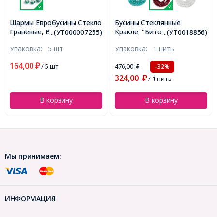
Бусины Стеклянные
Шармы Евробусины с
Кракле, "Битое Стекло"
Кулоном, Сердце, Металл с
...(УТ0018856)
...(УТ0029010)
Круглые, Темно-Красный,
Эмалью, Цвет: Микс,
Упаковка:
1 нить
Упаковка:
2 шт
12мм, Отверстие 2мм,
Размер: 26мм, Отв. 5мм,
около 64шт/76см/нить,
(УТ0029010)
476,00
168,00
-32%
-28%
₽
₽
(УТ0018856)
324,00
121,00
₽
/ 1 нить
₽
/ 2 шт
В корзину
В корзину
Мы принимаем:
ИНФОРМАЦИЯ