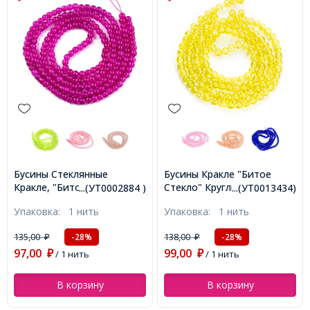
Бусины Стеклянные
Бусины Кракле "Битое
Кракле, "Битое Стекло"
Стекло" Круглые, Цвет:
...(УТ0002884 )
...(УТ0013434)
Круглые, Фуксия, 4мм,
Желтый, Диаметр: 6мм,
Упаковка:
1 нить
Упаковка:
1 нить
Отверстие 1мм, около
Отверстие 1мм, около
190шт/76см/нить,
126шт/76см/нить,
135,00
138,00
-28%
-28%
₽
₽
(УТ0002884)
(УТ0013434)
97,00
99,00
₽
/ 1 нить
₽
/ 1 нить
В корзину
В корзину