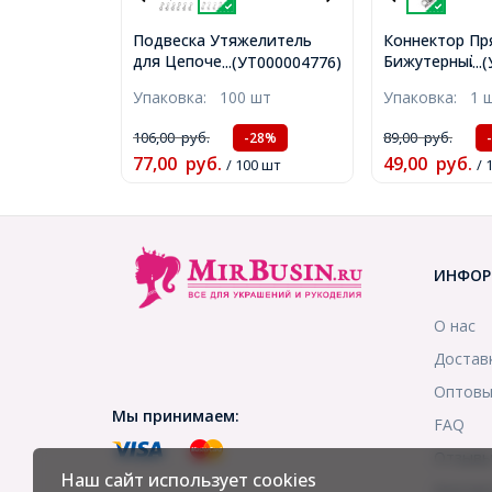
Подвеска Утяжелитель
Коннектор Пр
для Цепочек, Бус и
Бижутерный с
...(УТ000004776)
..
Ожерелий, Сплав,
отверстий, Цв
Упаковка:
100 шт
Упаковка:
1 
Серебро, 7х2.5мм, Отв-тие
Античное Сер
1.5мм, (УТ000004776)
Размер: 35.5х
106,00
руб.
89,00
руб.
-28%
Отверстие 2м
77,00
руб.
49,00
руб.
/ 100 шт
(УТ000005713
/ 
ИНФОР
О нас
Достав
Оптовы
Мы принимаем:
FAQ
Отзыв
Наш сайт использует cookies
Контак