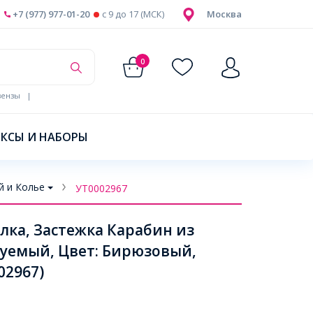
+7 (977) 977-01-20
c 9 до 17 (МСК)
Москва
0
ензы
|
КСЫ И НАБОРЫ
й и Колье
УТ0002967
лка, Застежка Карабин из
руемый, Цвет: Бирюзовый,
02967)