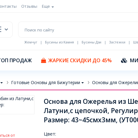
онтакты
Отзывы
Еще
Жемчуг
|
Бусины из Камня
|
Бусины Дзи
|
Застежки
|
Шв
Кулоны Эмаль
ТОП ПРОДАЖ
ЖАРКИЕ СКИДКИ ДО 45%
МИ
Готовые Основы для Бижутерии
Основы для Ожерели
Основа для Ожерелья из Ше
Латуни,с цепочкой, Регули
Размер: 43~45смх3мм, (УТ00
Цвет:
ться от