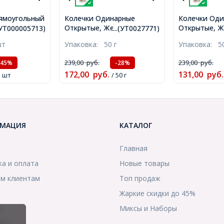
ямоугольный
Колечки Одинарные
Колечки Од
плав, 9
Открытые, Железные,
Открытые, Ж
.(УТ000005713)
...(УТ0027771)
ет:
Микс, 5х0.7мм, Внутренний
Микс, 6х0.7
шт
Упаковка:
50 г
Упаковка:
5
ебро,
Диаметр 3.6мм, около
Диаметр 4.6
16.5х2мм,
1000шт/50г, (УТ0027771)
530шт/50г, (
239,00
руб.
239,00
руб.
-45%
-28%
м,
172,00
руб.
131,00
руб.
)
1 шт
/ 50 г
МАЦИЯ
КАТАЛОГ
Главная
ка и оплата
Новые товары
м клиентам
Топ продаж
Жаркие скидки до 45%
ы
Миксы и Наборы
ты