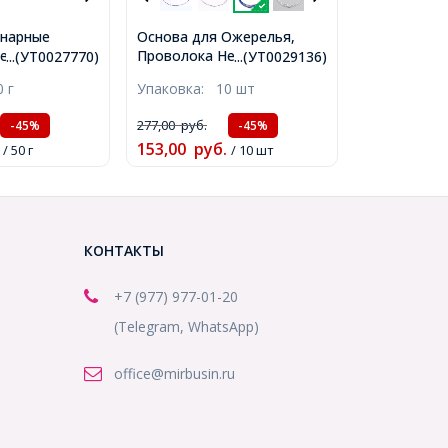
инарные
Основа для Ожерелья,
елезные,
Проволока Нержавеющая
...(УТ0027770)
...(УТ0029136)
мм, Внутренний
Сталь, винтовая Застежка
0 г
Упаковка:
10 шт
мм, около
из Латуни, Цвет: Синий,
УТ0027770)
Длина 45см, Толщина 1мм,
277,00
руб.
-45%
-45%
(УТ0029136)
153,00
руб.
/ 50 г
/ 10 шт
КОНТАКТЫ
+7 (977) 977-01-20
(Telegram, WhatsApp)
office@mirbusin.ru