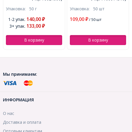
Прозрачный с серебряной
Класс А, Плоские Круглые,
Упаковка:
50 г
Упаковка:
50 шт
полосой TSL, Золотой,
Светлый Топаз, 4.6-4.8мм,
Круглый, (УТ0024606)
(УТ100014516)
140,00
109,00
1-2 упак.
₽
₽
/ 50 шт
133,00
3+ упак.
₽
В корзину
В корзину
Мы принимаем:
ИНФОРМАЦИЯ
О нас
Доставка и оплата
Оптовым клиентам