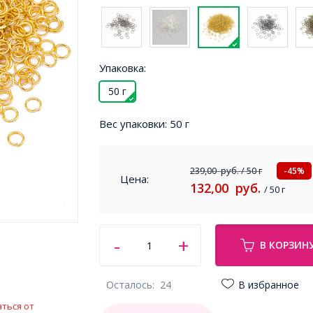
Упаковка:
50 г
Вес упаковки:
50 г
239,00
руб.
/ 50 г
-45%
Цена:
132,00
руб.
/ 50 г
В КОРЗИН
Осталось:
24
В избранное
ться от