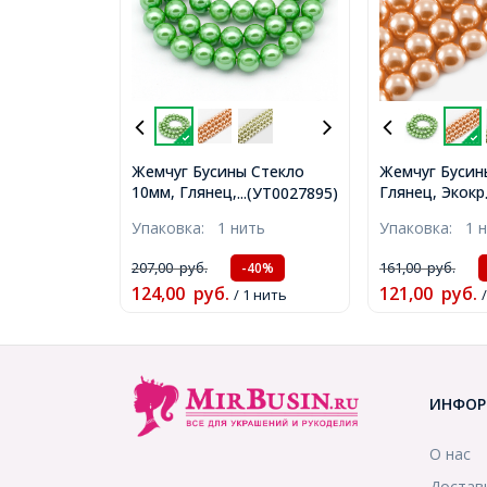
Жемчуг Бусины Стекло
Жемчуг Бусин
10мм, Глянец, Экокраска,
Глянец, Экокр
...(УТ0027895)
на нити из смесового
смесового хло
Упаковка:
1 нить
Упаковка:
1 
хлопка, Круглые, Лайм,
Круглые, Темн
Диаметр: 10мм, Отв. 1мм,
оранжевый, 1
207,00
руб.
161,00
руб.
-40%
ок. 40шт/40см/нить
1мм, ок. 40шт
124,00
руб.
121,00
руб.
(УТ0027895)
/ 1 нить
(УТ0027900)
ИНФОР
О нас
Достав