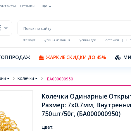
онтакты
Отзывы
Еще
Жемчуг
|
Бусины из Камня
|
Бусины Дзи
|
Застежки
|
Шв
Кулоны Эмаль
ТОП ПРОДАЖ
ЖАРКИЕ СКИДКИ ДО 45%
МИ
рии
Колечки
БА000000950
Колечки Одинарные Открыты
Размер: 7х0.7мм, Внутренн
750шт/50г, (БА000000950)
Цвет: