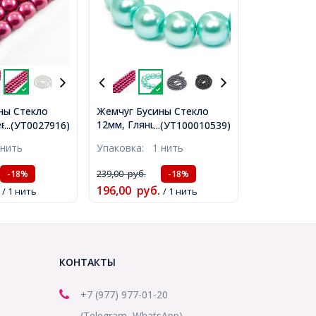
ны Стекло
Жемчуг Бусины Стекло
вые, Круглые,
12мм, Глянцевые, Круглые,
...(УТ0027916)
...(УТ100010539)
расный, 10мм,
Цвет: Светлый Циан,
 нить
Упаковка:
1 нить
, около
Диаметр: 12мм, Отв-тие
ить,
1мм, около 70шт/84см/
239,00
руб.
-18%
-18%
нить, (УТ100010539)
196,00
руб.
/ 1 нить
/ 1 нить
КОНТАКТЫ
+7 (977) 977-01-20
(Telegram, WhatsApp)