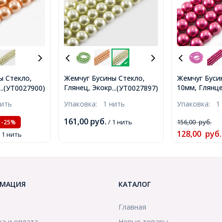
ы Стекло,
Жемчуг Бусины Стекло,
Жемчуг Буси
аска, нить из
Глянец, Экокраска, на нити
10мм, Глянце
...(УТ0027900)
...(УТ0027897)
пка,
из смесового хлопка,
Фиолетово-к
нить
Упаковка:
1 нить
Упаковка:
1
о-
Круглые, Шампань,
Отв-тие 1мм
0мм, Отв.
Диаметр: 10мм, Отв. 1мм,
85шт/85см/н
161,00
руб.
/ 1 нить
156,00
руб.
-25%
/40см/нить
ок. 40шт/40см/нить
(УТ0027916)
128,00
руб.
/ 1 нить
(УТ0027897)
МАЦИЯ
КАТАЛОГ
Главная
ка и оплата
Новые товары