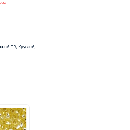
ора
жный TR, Круглый,