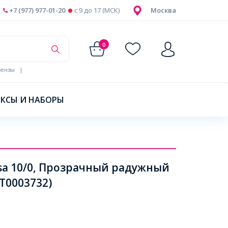
+7 (977) 977-01-20
c 9 до 17 (МСК)
Москва
0
ензы
|
КСЫ И НАБОРЫ
osa 10/0, Прозрачный радужный
Т0003732)