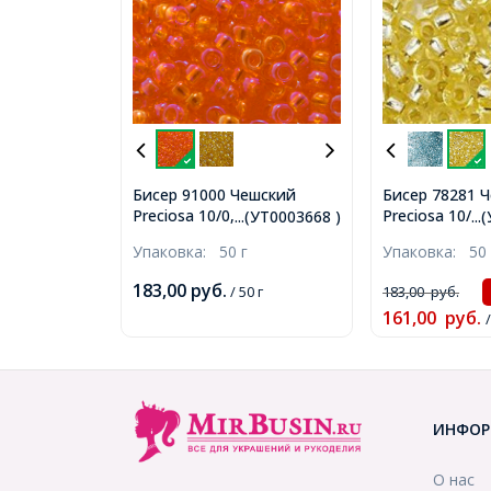
Бисер 91000 Чешский
Бисер 78281 
Preciosa 10/0, Прозрачный
Preciosa 10/0,
...(УТ0003668 )
..
радужный TR, Оранжевый,
Окрашенный S
Упаковка:
50 г
Упаковка:
50 
Круглый, (УТ0003668)
Круглый, (УТ1
183,00
руб.
/ 50 г
183,00
руб.
161,00
руб.
/
ИНФОР
О нас