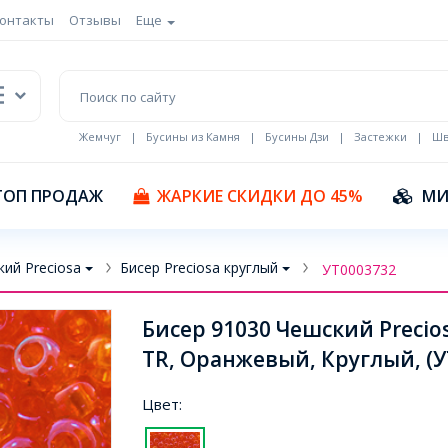
онтакты
Отзывы
Еще
Жемчуг
|
Бусины из Камня
|
Бусины Дзи
|
Застежки
|
Шв
Кулоны Эмаль
ТОП ПРОДАЖ
ЖАРКИЕ СКИДКИ ДО 45%
МИ
ий Preciosa
Бисер Preciosa круглый
УТ0003732
Бисер 91030 Чешский Preci
TR, Оранжевый, Круглый, (У
Цвет: