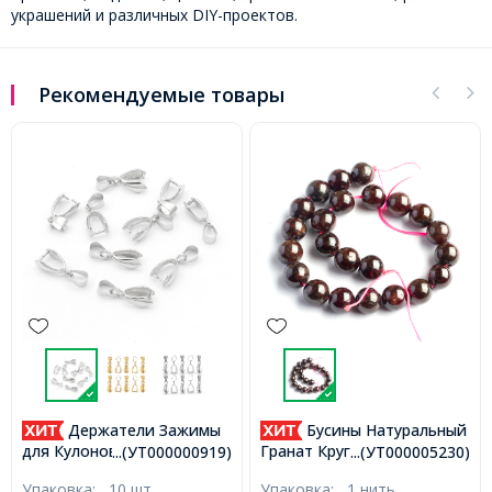
украшений и различных DIY-проектов.
Рекомендуемые товары
-28%
Бусины Натуральный
Застежка Карабин-
Гранат Круглые, 8мм,
Лобстер, Металл, Бронза,
...(УТ000005230)
...(УТ000003685)
Отверстие 1мм, около
14х8мм, Отверстие 2мм,
Упаковка:
1 нить
Упаковка:
50 шт