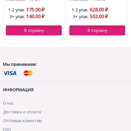
20шт/18см/нить,
(УТ000003685)
(УТ000005230)
628,00
1-2 упак.
₽
248,00
-28%
₽
502,00
3+ упак.
178,00
₽
₽
/ 50 шт
В корзину
В корзину
Мы принимаем:
ИНФОРМАЦИЯ
О нас
Доставка и оплата
Оптовым клиентам
FAQ