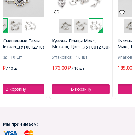
Кулоны Птицы Микс,
Кулоны Смешанные Темы
Металл, Цвет: Античное
Микс, Металл, Цвет:
...(УТ0012730)
...(УТ0013545)
Серебро, Размер: Микс,
Античное Серебро, Размер:
Упаковка:
10 шт
Упаковка:
10 шт
(УТ0012730)
Микс, (УТ0013545)
176,00
185,00
₽
/ 10 шт
₽
/ 10 шт
В корзину
В корзину
Мы принимаем: